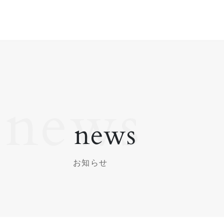
昭和女子大学健康デザイン学科
n
e
w
s
お
知
ら
せ