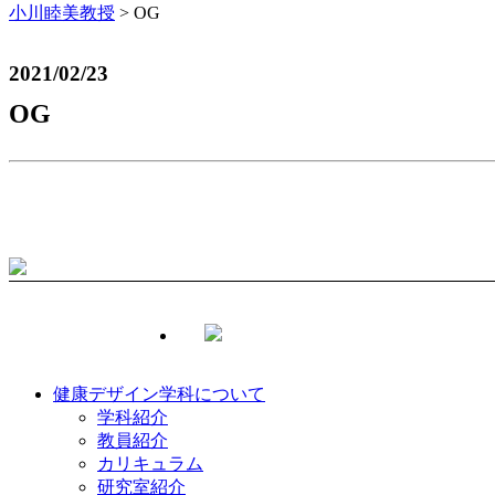
小川睦美教授
>
OG
2021/02/23
OG
健康デザイン学科について
学科紹介
教員紹介
カリキュラム
研究室紹介