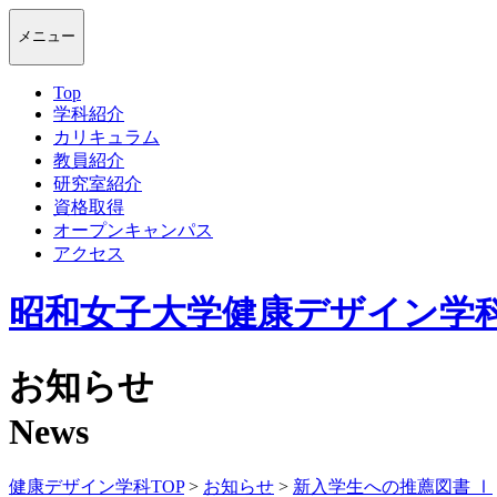
メニュー
Top
学科紹介
カリキュラム
教員紹介
研究室紹介
資格取得
オープンキャンパス
アクセス
昭和女子大学健康デザイン学
お知らせ
News
健康デザイン学科TOP
>
お知らせ
>
新入学生への推薦図書 Ⅰ