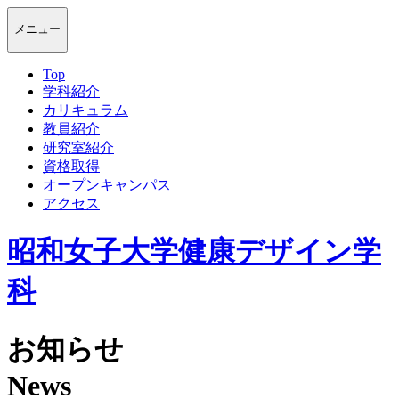
メニュー
T
o
p
学
科
紹
介
カ
リ
キ
ュ
ラ
ム
教
員
紹
介
研
究
室
紹
介
資
格
取
得
オ
ー
プ
ン
キ
ャ
ン
パ
ス
ア
ク
セ
ス
昭和女子大学健康デザイン学
科
お
知
ら
せ
N
e
w
s