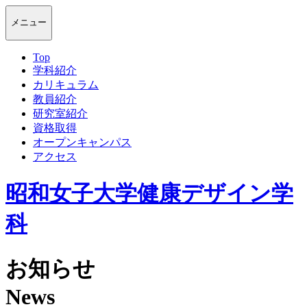
メニュー
T
o
p
学
科
紹
介
カ
リ
キ
ュ
ラ
ム
教
員
紹
介
研
究
室
紹
介
資
格
取
得
オ
ー
プ
ン
キ
ャ
ン
パ
ス
ア
ク
セ
ス
昭和女子大学健康デザイン学
科
お
知
ら
せ
N
e
w
s