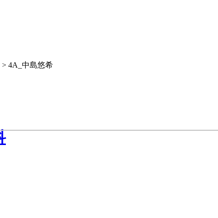
>
4A_中島悠希
科