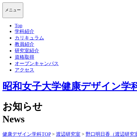
メニュー
Top
学科紹介
カリキュラム
教員紹介
研究室紹介
資格取得
オープンキャンパス
アクセス
昭和女子大学健康デザイン学
お知らせ
News
健康デザイン学科TOP
>
渡辺研究室
>
野口明日香（渡辺研究