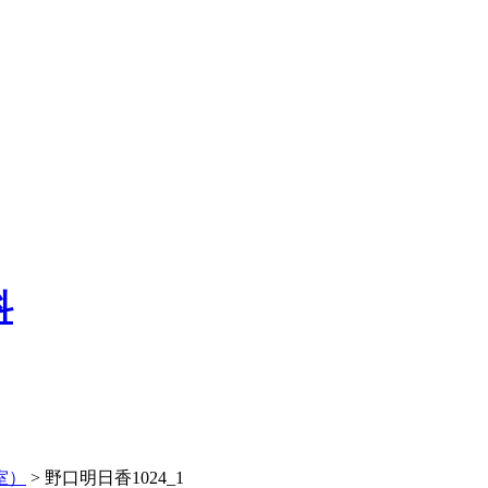
科
室）
>
野口明日香1024_1